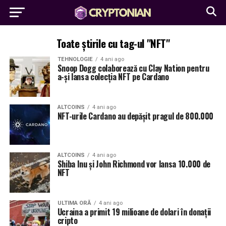
Toate știrile cu tag-ul "NFT"
TEHNOLOGIE
4 ani ago
Snoop Dogg colaborează cu Clay Nation pentru
a-și lansa colecția NFT pe Cardano
ALTCOINS
4 ani ago
NFT-urile Cardano au depășit pragul de 800.000
ALTCOINS
4 ani ago
Shiba Inu și John Richmond vor lansa 10.000 de
NFT
ULTIMA ORĂ
4 ani ago
Ucraina a primit 19 milioane de dolari în donații
cripto