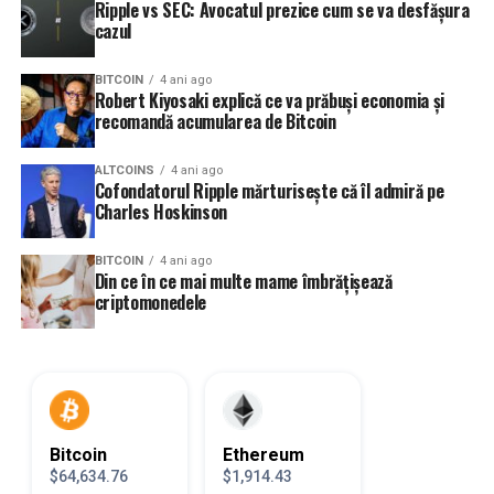
Ripple vs SEC: Avocatul prezice cum se va desfășura
cazul
BITCOIN
4 ani ago
Robert Kiyosaki explică ce va prăbuși economia și
recomandă acumularea de Bitcoin
ALTCOINS
4 ani ago
Cofondatorul Ripple mărturisește că îl admiră pe
Charles Hoskinson
BITCOIN
4 ani ago
Din ce în ce mai multe mame îmbrățișează
criptomonedele
Bitcoin
Ethereum
$64,634.76
$1,914.43