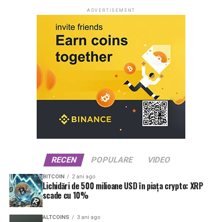
ADVERTISEMENT
RECEN
POPULARE
VIDEO
BITCOIN
2 ani ago
Lichidări de 500 milioane USD în piața crypto: XRP
scade cu 10%
ALTCOINS
3 ani ago